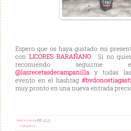
Espero que os haya gustado mi presen
con
LICORES BARAÑANO
. Si no quie
recomiendo seguirme e
@lasrecetasdecampanilla
y todas las
evento en el hashtag
#bvdonostiagast
muy pronto en una nueva entrada precio
en
Maite Garcia
20:21
Compartir