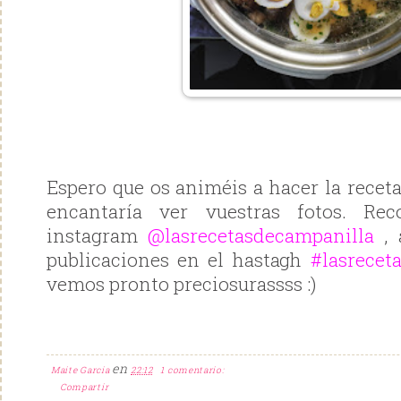
Espero que os animéis a hacer la recet
encantaría ver vuestras fotos. Re
instagram
@lasrecetasdecampanilla
, 
publicaciones en el hastagh
#lasrecet
vemos pronto preciosurassss :)
en
Maite Garcia
22:12
1 comentario:
Compartir