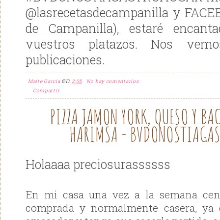
@lasrecetasdecampanilla y FACE
de Campanilla), estaré encant
vuestros platazos. Nos vem
publicaciones.
en
Maite Garcia
2:05
No hay comentarios:
Compartir
PIZZA JAMON YORK, QUESO Y BA
HARIMSA - BVDONOSTIAGA
Holaaaa preciosurassssss
En mi casa una vez a la semana cen
comprada y normalmente casera, ya 