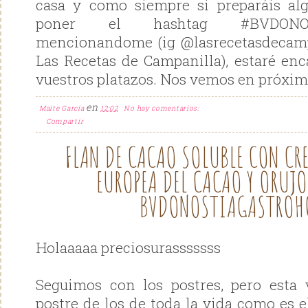
casa y como siempre si preparáis al
poner el hashtag #BVDONOS
mencionandome (ig @lasrecetasdecam
Las Recetas de Campanilla), estaré en
vuestros platazos. Nos vemos en próxim
en
Maite Garcia
12:02
No hay comentarios:
Compartir
FLAN DE CACAO SOLUBLE CON CR
EUROPEA DEL CACAO Y ORUJO
BVDONOSTIAGASTROH
Holaaaaa preciosurasssssss
Seguimos con los postres, pero esta
postre de los de toda la vida como es e