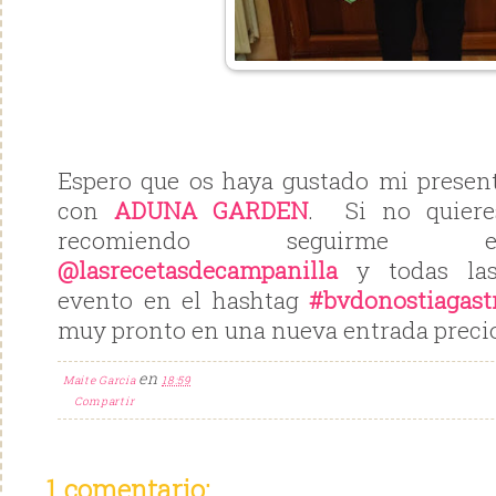
Espero que os haya gustado mi presen
con
ADUNA GARDEN
. Si no quiere
recomiendo seguirme e
@lasrecetasdecampanilla
y todas las
evento en el hashtag
#bvdonostiagast
muy pronto en una nueva entrada precio
en
Maite Garcia
18:59
Compartir
1 comentario: