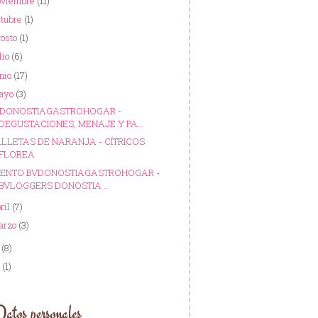
oviembre
(11)
ctubre
(1)
gosto
(1)
lio
(6)
nio
(17)
ayo
(3)
DONOSTIAGASTROHOGAR -
DEGUSTACIONES, MENAJE Y PA...
LLETAS DE NARANJA - CÍTRICOS
FLOREA
ENTO BVDONOSTIAGASTROHOGAR -
BVLOGGERS DONOSTIA ...
ril
(7)
arzo
(3)
7
(8)
6
(1)
atos personales