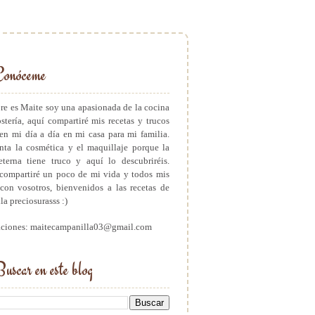
Conóceme
e es Maite soy una apasionada de la cocina
ostería, aquí compartiré mis recetas y trucos
en mi día a día en mi casa para mi familia.
ta la cosmética y el maquillaje porque la
eterna tiene truco y aquí lo descubriréis.
ompartiré un poco de mi vida y todos mis
con vosotros, bienvenidos a las recetas de
a preciosurasss :)
aciones: maitecampanilla03@gmail.com
uscar en este blog