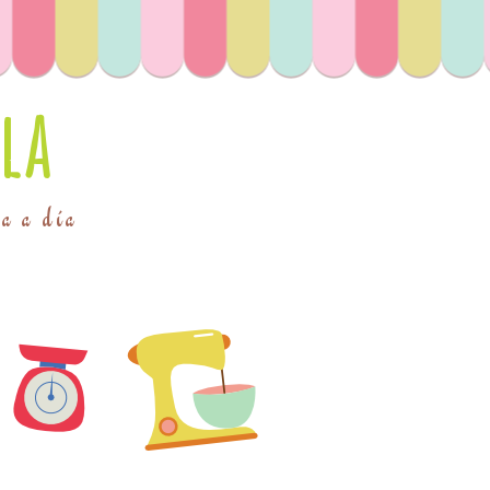
la
ía a día