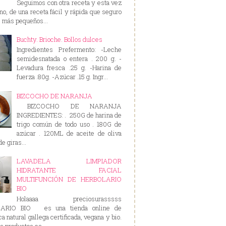
Seguimos con otra receta y esta vez
rno, de una receta fácil y rápida que seguro
s más pequeños...
Buchty. Brioche. Bollos dulces
Ingredientes Prefermento: -Leche
semidesnatada o entera . 200 g. -
Levadura fresca .25 g. -Harina de
fuerza .80g. -Azúcar .15 g. Ingr...
BIZCOCHO DE NARANJA
BIZCOCHO DE NARANJA
INGREDIENTES: . 250G de harina de
trigo común de todo uso . 180G de
azúcar . 120ML de aceite de oliva
e giras...
LAVADELA LIMPIADOR
HIDRATANTE FACIAL
MULTIFUNCIÓN DE HERBOLARIO
BIO
Holaaaa preciosurasssss
ARIO BIO es una tienda online de
a natural gallega certificada, vegana y bio.
s productos es...