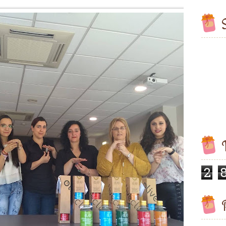
S
V
2
P