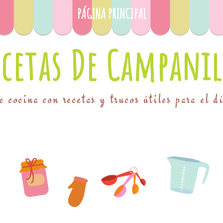
PÁGINA PRINCIPAL
ecetas De Campanil
 cocina con recetas y trucos útiles para el d