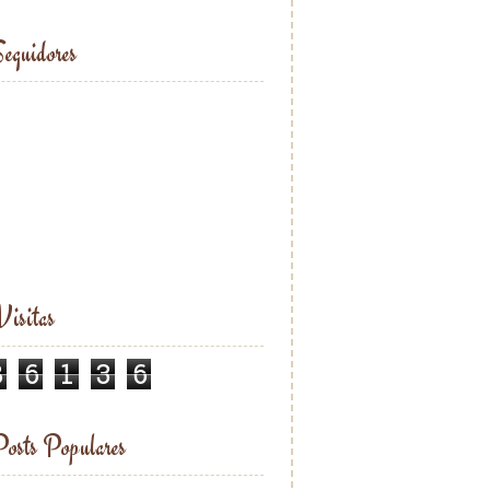
eguidores
isitas
8
6
1
3
6
osts Populares