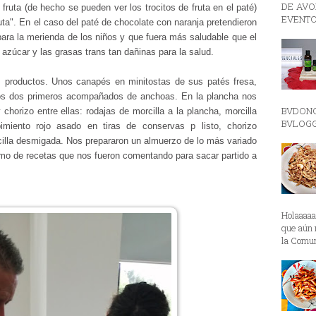
DE AVON
ruta (de hecho se pueden ver los trocitos de fruta en el paté)
EVENTO
ta". En el caso del paté de chocolate con naranja pretendieron
 para la merienda de los niños y que fuera más saludable que el
l azúcar y las grasas trans tan dañinas para la salud.
 productos. Unos canapés en minitostas de sus patés fresa,
los dos primeros acompañados de anchoas. En la plancha nos
BVDON
 chorizo entre ellas: rodajas de morcilla a la plancha, morcilla
BVLOGGE
miento rojo asado en tiras de conservas p listo, chorizo
illa desmigada. Nos prepararon un almuerzo de lo más variado
omo de recetas que nos fueron comentando para sacar partido a
Holaaaa
que aún 
la Comun