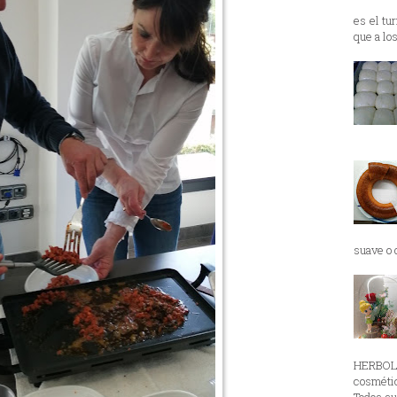
es el tu
que a lo
suave o d
HERBOL
cosmétic
Todos su