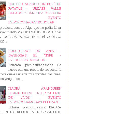
CODILLO ASADO CON PURÉ DE
PATATAS - URKABE, VALLE
SALADO Y SÁNCHEZ TORRALBA
- EVENTO
BVDONOSTIAGASTROHOGAR
preciosurasssss Algo que no podía faltar
e evento BVDONOSTIAGASTROHOGAR del
BVLOGGERS DONOSTIA es el CODILLO
É ...
ROSQUILLAS DE ANÍS -
GASEOSAS EL TIGRE -
BVLOGGERS DONOSTIA
Holaaaaa preciosurasssssss De
nuevo con una receta de respostería
nota que es una de mis grandes pasiones,
os vengo a sor...
ISAURA ARANGUREN
DISTRIBUIDORA INDEPENDIENTE
DE AVON - EVENTO
BVDONOSTIAMODAYBELLEZA 3
Holaaaa preciosurassss ISAURA
REN DISTRIBUIDORA INDEPENDIENTE