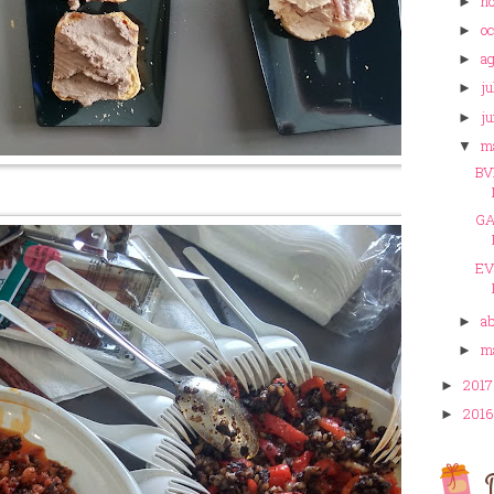
n
►
o
►
a
►
ju
►
ju
►
m
▼
BV
GA
EV
ab
►
m
►
201
►
201
►
D