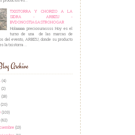
TXISTORRA Y CHORIZO A LA
SIDRA - ARBIZU -
BVDONOSTIAGASTROHOGAR
Holaaaaa preciosurassss Hoy es el
turno de una de las marcas de
os del evento, ARBIZU, donde su producto
es la txistorra ...
log Archive
4
(4)
3
(2)
2
(18)
1
(20)
0
(103)
9
(62)
iciembre
(13)