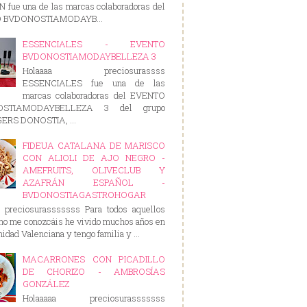
 fue una de las marcas colaboradoras del
 BVDONOSTIAMODAYB...
ESSENCIALES - EVENTO
BVDONOSTIAMODAYBELLEZA 3
Holaaaa preciosurassss
ESSENCIALES fue una de las
marcas colaboradoras del EVENTO
OSTIAMODAYBELLEZA 3 del grupo
RS DONOSTIA, ...
FIDEUA CATALANA DE MARISCO
CON ALIOLI DE AJO NEGRO -
AMEFRUITS, OLIVECLUB Y
AZAFRÁN ESPAÑOL -
BVDONOSTIAGASTROHOGAR
a preciosurasssssss Para todos aquellos
no me conozcáis he vivido muchos años en
idad Valenciana y tengo familia y ...
MACARRONES CON PICADILLO
DE CHORIZO - AMBROSÍAS
GONZÁLEZ
Holaaaaa preciosurasssssss