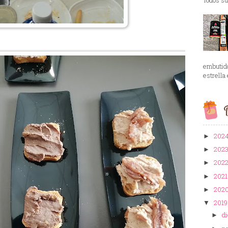
embutid
estrella 
B
202
►
202
►
202
►
202
►
202
►
201
▼
d
►