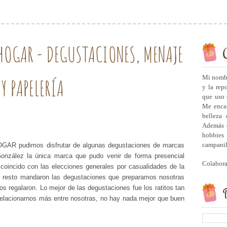
OGAR - DEGUSTACIONES, MENAJE
Mi nombr
Y PAPELERÍA
y la rep
que uso 
Me encan
belleza 
Además c
hobbies 
campanill
 pudimos disfrutar de algunas degustaciones de marcas
González la única marca que pudo venir de forma presencial
Colabor
 coincido con las elecciones generales por casualidades de la
el resto mandaron las degustaciones que preparamos nosotras
s regalaron. Lo mejor de las degustaciones fue los ratitos tan
B
elacionarnos más entre nosotras, no hay nada mejor que buen