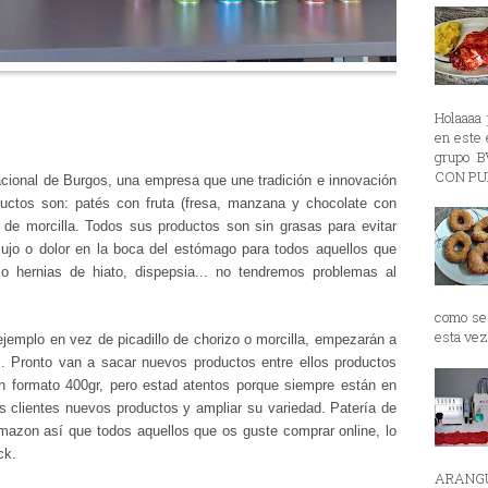
Holaaaa 
en est
grupo 
CON PUR
ional de Burgos, una empresa que une tradición e innovación
ductos son: patés con fruta (fresa, manzana y chocolate con
lo de morcilla. Todos sus productos son sin grasas para evitar
flujo o dolor en la boca del estómago para todos aquellos que
o hernias de hiato, dispepsia... no tendremos problemas al
como se 
esta vez 
jemplo en vez de picadillo de chorizo o morcilla, empezarán a
o". Pronto van a sacar nuevos productos entre ellos productos
 formato 400gr, pero estad atentos porque siempre están en
us clientes nuevos productos y ampliar su variedad. Patería de
azon así que todos aquellos que os guste comprar online, lo
ick.
ARANGU