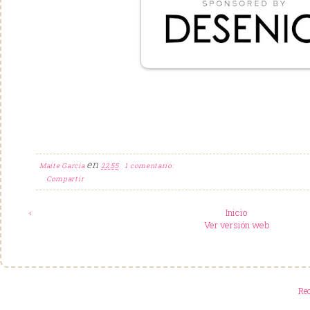
en
Maite Garcia
22:55
1 comentario:
Compartir
‹
Inicio
Ver versión web
Re