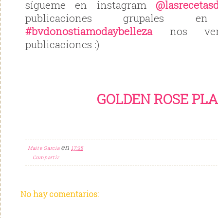
sígueme en instagram
@lasrecetas
publicaciones grupales 
#bvdonostiamodaybelleza
nos vem
publicaciones :)
GOLDEN ROSE PL
en
Maite Garcia
17:35
Compartir
No hay comentarios: