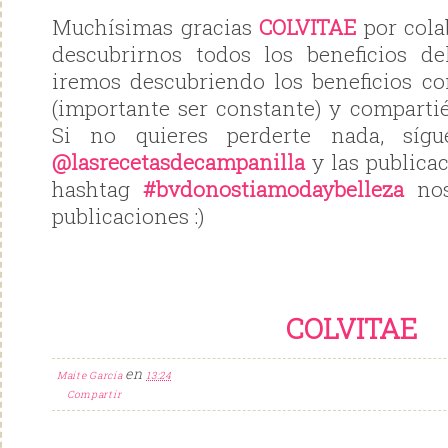
Muchísimas gracias
COLVITAE
por cola
descubrirnos todos los beneficios de
iremos descubriendo los beneficios c
(importante ser constante) y comparti
Si no quieres perderte nada, síg
@lasrecetasdecampanilla
y las publicac
hashtag
#bvdonostiamodaybelleza
nos
publicaciones :)
COLVITAE
en
Maite Garcia
13:24
Compartir