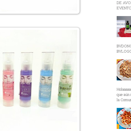
DE AVON
EVENTO
BVDON
BVLOGGE
Holaaaa
que aún 
la Comun