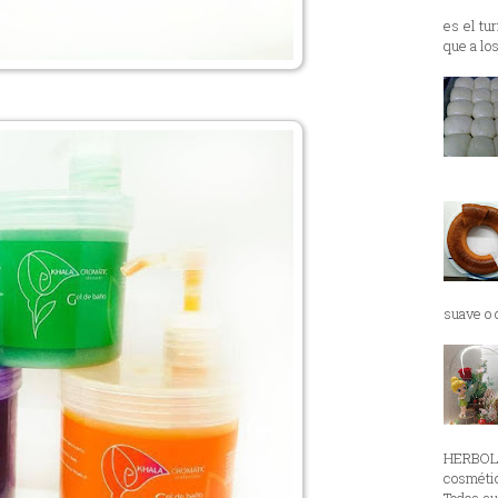
es el tu
que a lo
suave o d
HERBOL
cosmétic
Todos su