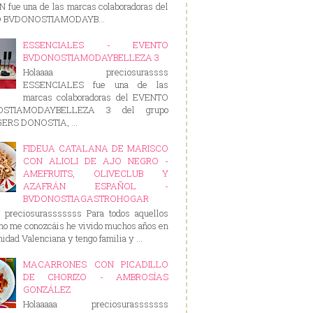
 fue una de las marcas colaboradoras del
 BVDONOSTIAMODAYB...
ESSENCIALES - EVENTO
BVDONOSTIAMODAYBELLEZA 3
Holaaaa preciosurassss
ESSENCIALES fue una de las
marcas colaboradoras del EVENTO
OSTIAMODAYBELLEZA 3 del grupo
RS DONOSTIA, ...
FIDEUA CATALANA DE MARISCO
CON ALIOLI DE AJO NEGRO -
AMEFRUITS, OLIVECLUB Y
AZAFRÁN ESPAÑOL -
BVDONOSTIAGASTROHOGAR
a preciosurasssssss Para todos aquellos
no me conozcáis he vivido muchos años en
idad Valenciana y tengo familia y ...
MACARRONES CON PICADILLO
DE CHORIZO - AMBROSÍAS
GONZÁLEZ
Holaaaaa preciosurasssssss