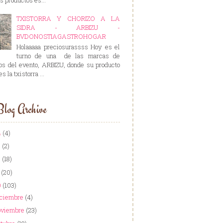
TXISTORRA Y CHORIZO A LA
SIDRA - ARBIZU -
BVDONOSTIAGASTROHOGAR
Holaaaaa preciosurassss Hoy es el
turno de una de las marcas de
os del evento, ARBIZU, donde su producto
es la txistorra ...
log Archive
4
(4)
3
(2)
2
(18)
1
(20)
0
(103)
iciembre
(4)
oviembre
(23)