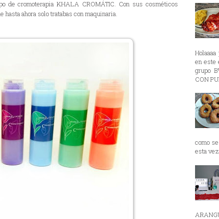
quipo de cromoterapia KHALA CROMÁTIC. Con sus cosméticos
e hasta ahora solo tratabas con maquinaria.
Holaaaa 
en est
grupo 
CON PUR
como se 
esta vez 
ARANGU