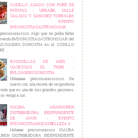
CODILLO ASADO CON PURÉ DE
PATATAS - URKABE, VALLE
SALADO Y SÁNCHEZ TORRALBA
- EVENTO
BVDONOSTIAGASTROHOGAR
preciosurasssss Algo que no podía faltar
e evento BVDONOSTIAGASTROHOGAR del
BVLOGGERS DONOSTIA es el CODILLO
É ...
ROSQUILLAS DE ANÍS -
GASEOSAS EL TIGRE -
BVLOGGERS DONOSTIA
Holaaaaa preciosurasssssss De
nuevo con una receta de respostería
nota que es una de mis grandes pasiones,
os vengo a sor...
ISAURA ARANGUREN
DISTRIBUIDORA INDEPENDIENTE
DE AVON - EVENTO
BVDONOSTIAMODAYBELLEZA 3
Holaaaa preciosurassss ISAURA
REN DISTRIBUIDORA INDEPENDIENTE