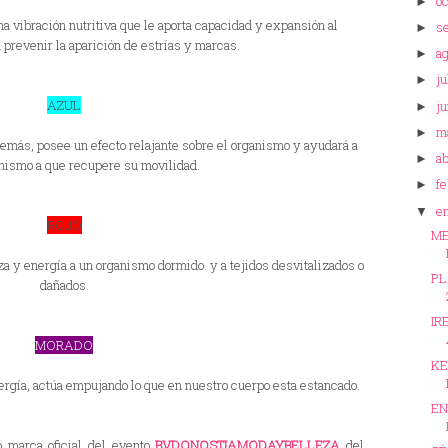
o
►
una vibración nutritiva que le aporta capacidad y expansión al
s
►
 prevenir la aparición de estrías y marcas.
a
►
ju
►
AZUL
ju
►
m
►
más, posee un efecto relajante sobre el organismo y ayudará a
ab
►
nismo a que recupere su movilidad.
f
►
e
▼
ROJO
ME
za y energía a un organismo dormido. y a tejidos desvitalizados o
PL
dañados.
IR
MORADO
KE
ergía, actúa empujando lo que en nuestro cuerpo esta estancado.
EN
 marca oficial del evento
BVDONOSTIAMODAYBELLEZA
del