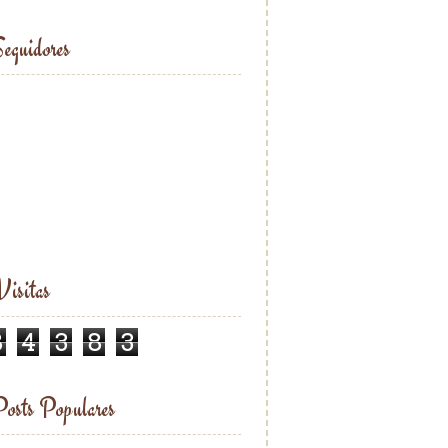
eguidores
isitas
8
4
3
8
3
osts Populares