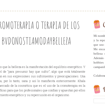
ROMOTERAPIA O TERAPIA DE LOS
Mi nombr
ED BVDONOSTIAMODAYBELLEZA
y la rep
que uso 
Me encan
belleza 
Además c
hobbies 
 que la belleza es la manifestación del equilibrio energético. Y
campanill
l de “para presumir hay que sufrir”; algo que está totalmente
Colabor
ran en sus expresiones sus sufrimientos y preocupaciones. Una
a, por lo tanto, sana y así lo manifiesta exteriormente. Khala
mercado de la cosmética que es el uso de la cromoterapia en la
B
icas para que los profesionales que confían y apuestan por ellos
miento energético y su repercusión en el organismo.