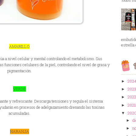
embutid
estrella 
AMARILLO
túa a nivel celular y mental controlando el metabolismo. Sus
B
as funciones celulares de la piel, controlando el nivel de grasa y
pigmentación.
202
►
VERDE
202
►
202
►
enante y refrescante. Descarga tensiones y regula el sistema
202
►
ayudarán en procesos de adelgazamiento drenando las toxinas
202
acumuladas.
▼
d
►
n
►
NARANJA