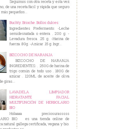
Seguimos con otra receta y esta vez
rno, de una receta fácil y rápida que seguro
s más pequeños...
Buchty. Brioche. Bollos dulces
Ingredientes Prefermento: -Leche
semidesnatada o entera . 200 g. -
Levadura fresca .25 g. -Harina de
fuerza .80g. -Azúcar .15 g. Ingr...
BIZCOCHO DE NARANJA
BIZCOCHO DE NARANJA
INGREDIENTES: . 250G de harina de
trigo común de todo uso . 180G de
azúcar . 120ML de aceite de oliva
e giras...
LAVADELA LIMPIADOR
HIDRATANTE FACIAL
MULTIFUNCIÓN DE HERBOLARIO
BIO
Holaaaa preciosurasssss
ARIO BIO es una tienda online de
a natural gallega certificada, vegana y bio.
s productos es...