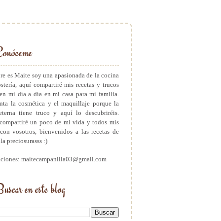
Conóceme
e es Maite soy una apasionada de la cocina
ostería, aquí compartiré mis recetas y trucos
en mi día a día en mi casa para mi familia.
ta la cosmética y el maquillaje porque la
eterna tiene truco y aquí lo descubriréis.
ompartiré un poco de mi vida y todos mis
con vosotros, bienvenidos a las recetas de
a preciosurasss :)
aciones: maitecampanilla03@gmail.com
uscar en este blog