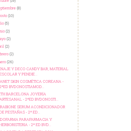
ctubre
(19)
eptiembre
(8)
gosto
(10)
lio
(5)
nio
(2)
ayo
(2)
ril
(2)
ebrero
(2)
nero
(26)
NAJE Y DECO CANDY BAR, MATERIAL
ESCOLAR Y PENDIE...
ANET SKIN COSMÉTICA COREANA -
2ªED BVDONOSTIAMOD...
ETH BARCELONA JOYERÍA
ARTESANAL - 2ªED BVDONOSTI...
RABIONE SERUM ACONDICIONADOR
DE PESTAÑAS - 2ª ED...
DOFARMA PARAFARMACIA Y
HERBORISTERIA - 2ª ED BVD...