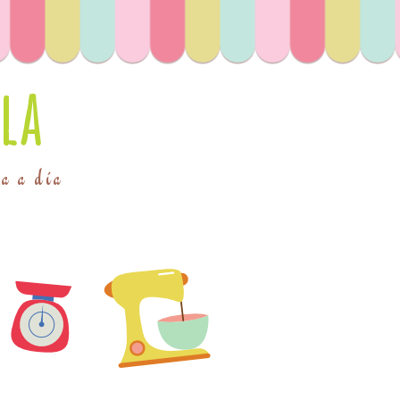
la
ía a día