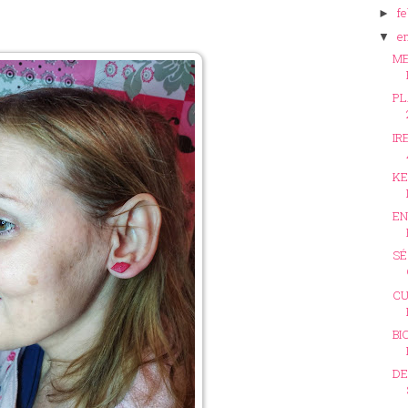
f
►
e
▼
ME
PL
IR
KE
EN
SÉ
CU
BI
DE