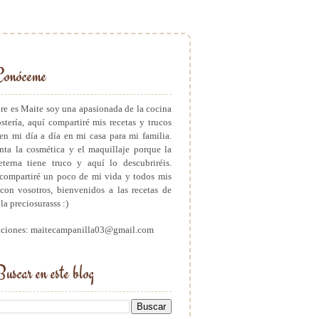
Conóceme
e es Maite soy una apasionada de la cocina
ostería, aquí compartiré mis recetas y trucos
en mi día a día en mi casa para mi familia.
ta la cosmética y el maquillaje porque la
eterna tiene truco y aquí lo descubriréis.
ompartiré un poco de mi vida y todos mis
con vosotros, bienvenidos a las recetas de
a preciosurasss :)
aciones: maitecampanilla03@gmail.com
uscar en este blog