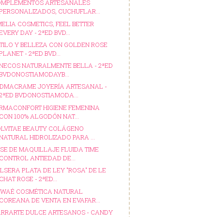
OMPLEMENTOS ARTESANALES
PERSONALIZADOS, CUCHUFLAR...
ELIA COSMETICS, FEEL BETTER
EVERY DAY - 2ªED BVD...
TILO Y BELLEZA CON GOLDEN ROSE
PLANET - 2ªED BVD...
NECOS NATURALMENTE BELLA - 2ªED
BVDONOSTIAMODAYB...
DMACRAME JOYERÍA ARTESANAL -
2ªED BVDONOSTIAMODA...
RMACONFORT HIGIENE FEMENINA
CON 100% ALGODÓN NAT...
LVITAE BEAUTY COLÁGENO
NATURAL HIDROLIZADO PARA ...
SE DE MAQUILLAJE FLUIDA TIME
CONTROL ANTIEDAD DE...
LSERA PLATA DE LEY "ROSA" DE LE
CHAT ROSE - 2ªED...
WAÉ COSMÉTICA NATURAL
COREANA DE VENTA EN EVAFAR...
RRARTE DULCE ARTESANOS - CANDY