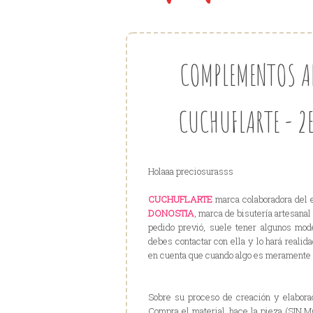
COMPLEMENTOS A
CUCHUFLARTE - 2
Holaaa preciosurasss
CUCHUFLARTE
marca colaboradora del 
DONOSTIA
, marca de bisutería artesanal
pedido previó, suele tener algunos mod
debes contactar con ella y lo hará reali
en cuenta que cuando algo es meramente a
Sobre su proceso de creación y elaborac
Compra el material, hace la pieza (SIN M