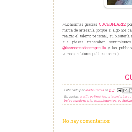
Muchísimas gracias
CUCHUFLARTE
por
marca de artesanía porque si algo nos ca
realzar el talento personal, su bisutería
sus piezas transmiten sentimiento
@lasrecetasdecampanilla
y las publica
vemos en futuras publicaciones :)
C
Publicado por
Maite Garcia
en
2:10
Etiquetas:
arcilla polimérica
,
artesania
,
basqu
bvloggersdonostia
,
complementos
,
cuchuflar
No hay comentarios: