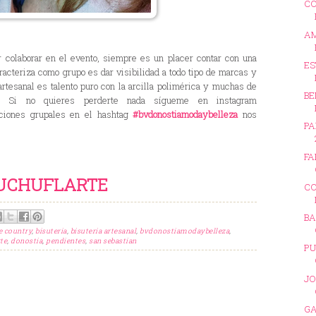
C
AM
 colaborar en el evento, siempre es un placer contar con una
ES
racteriza como grupo es dar visibilidad a todo tipo de marcas y
 artesanal es talento puro con la arcilla polimérica y muchas de
BE
s. Si no quieres perderte nada sígueme en instagram
ciones grupales en el hashtag
#bvdonostiamodaybelleza
nos
PA
FA
UCHUFLARTE
CO
BA
e country
,
bisuteria
,
bisuteria artesanal
,
bvdonostiamodaybelleza
,
te
,
donostia
,
pendientes
,
san sebastian
PU
JO
GA