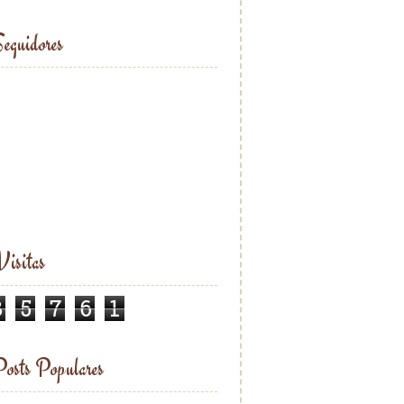
eguidores
isitas
8
5
7
6
1
osts Populares