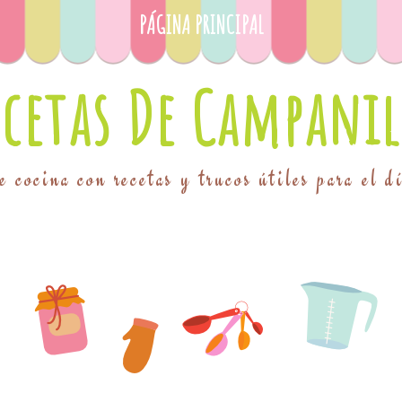
PÁGINA PRINCIPAL
ecetas De Campanil
 cocina con recetas y trucos útiles para el d