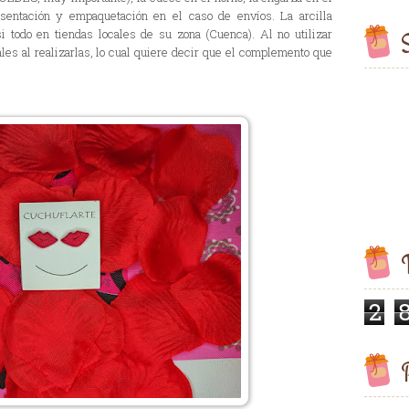
esentación y empaquetación en el caso de envíos. La arcilla
i todo en tiendas locales de su zona (Cuenca). Al no utilizar
S
les al realizarlas, lo cual quiere decir que el complemento que
V
2
P