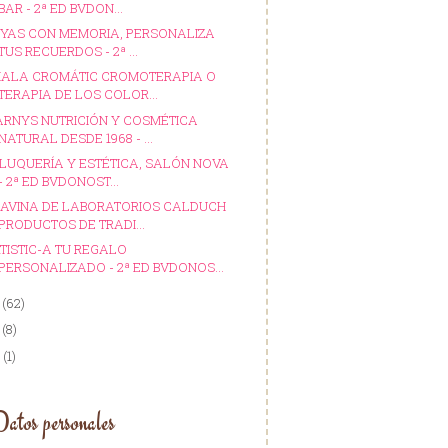
BAR - 2ª ED BVDON...
YAS CON MEMORIA, PERSONALIZA
TUS RECUERDOS - 2ª ...
ALA CROMÁTIC CROMOTERAPIA O
TERAPIA DE LOS COLOR...
RNYS NUTRICIÓN Y COSMÉTICA
NATURAL DESDE 1968 - ...
LUQUERÍA Y ESTÉTICA, SALÓN NOVA
- 2ª ED BVDONOST...
AVINA DE LABORATORIOS CALDUCH
PRODUCTOS DE TRADI...
TISTIC-A TU REGALO
PERSONALIZADO - 2ª ED BVDONOS...
9
(62)
7
(8)
6
(1)
atos personales