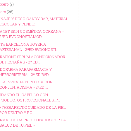
ebrero
(2)
nero
(26)
NAJE Y DECO CANDY BAR, MATERIAL
ESCOLAR Y PENDIE...
ANET SKIN COSMÉTICA COREANA -
2ªED BVDONOSTIAMOD...
ETH BARCELONA JOYERÍA
ARTESANAL - 2ªED BVDONOSTI...
RABIONE SERUM ACONDICIONADOR
DE PESTAÑAS - 2ª ED...
DOFARMA PARAFARMACIA Y
HERBORISTERIA - 2ª ED BVD...
 LA INVITADA PERFECTA CON
CONJUNTADISIMA - 2ªED ...
IDANDO EL CABELLO CON
PRODUCTOS PROFESIONALES, P...
O THERAPEUTIC CUIDADO DE LA PIEL
POR DENTRO Y PO...
RMALOGICA PREOCUPADOS POR LA
SALUD DE TU PIEL - ...