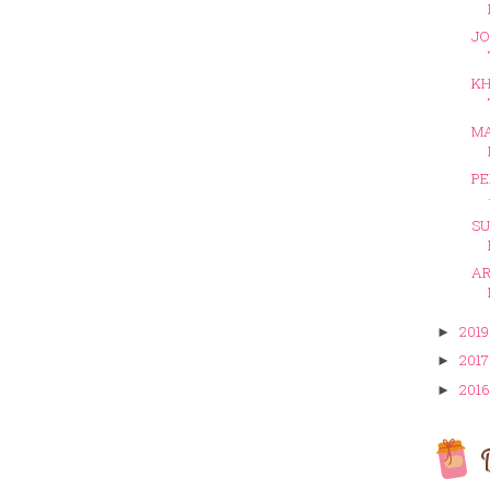
JO
KH
MA
PE
SU
AR
201
►
201
►
201
►
D