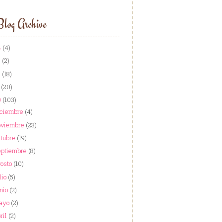
log Archive
4
(4)
3
(2)
2
(18)
1
(20)
0
(103)
iciembre
(4)
oviembre
(23)
ctubre
(19)
eptiembre
(8)
gosto
(10)
lio
(5)
nio
(2)
ayo
(2)
ril
(2)