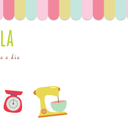
la
ía a día