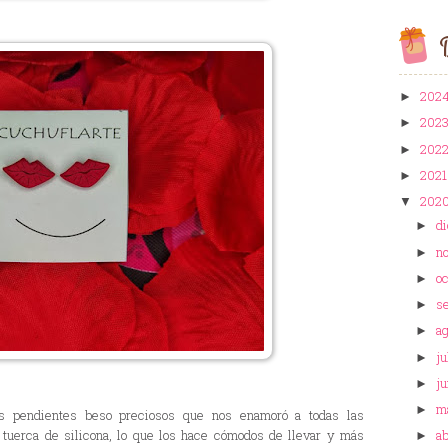
B
202
►
202
►
202
►
202
►
202
▼
d
►
n
►
o
►
s
►
a
►
ju
►
ju
►
m
►
 pendientes beso preciosos que nos enamoró a todas las
n tuerca de silicona, lo que los hace cómodos de llevar y más
ab
►