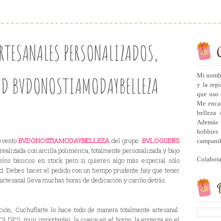
RTESANALES PERSONALIZADOS,
Mi nombr
ED BVDONOSTIAMODAYBELLEZA
y la rep
que uso 
Me encan
belleza 
Además c
hobbies 
evento
BVDONOSTIAMODAYBELLEZA
del grupo
BVLOGGERS
campanill
 realizada con arcilla polimérica, totalmente personalizada y bajo
Colabor
elos básicos en stock pero si quieres algo más especial sólo
dad. Debes hacer el pedido con un tiempo prudente hay que tener
rtesanal lleva muchas horas de dedicación y cariño detrás.
B
ión, Cuchuflarte lo hace todo de manera totalmente artesanal:
OLDES, muy importante), la cuece en el horno, la engarza en el