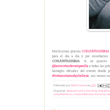
Muchísimas gracias
CONJUNTADISIMA
para el día a día y por enseñarnos
CONJUNTADISIMA
. Si no quieres 
@lasrecetasdecampanilla
y todas las pub
hastaghs oficiales del evento donde
#bvdonostiamodaybelleza
, nos vemos mu
Publicado por
Maite Garcia
en
2:30
Etiquetas:
basquecountry
,
bisutería
,
brazalete
complementos
,
conjuntadisima
,
donostia
,
la