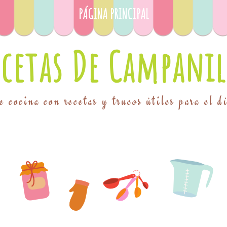
PÁGINA PRINCIPAL
ecetas De Campanil
 cocina con recetas y trucos útiles para el d