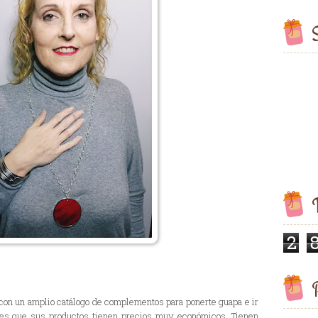
S
V
2
P
 con un amplio catálogo de complementos para ponerte guapa e ir
 es que sus productos tienen precios muy económicos. Tienen