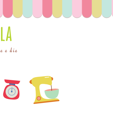
la
ía a día