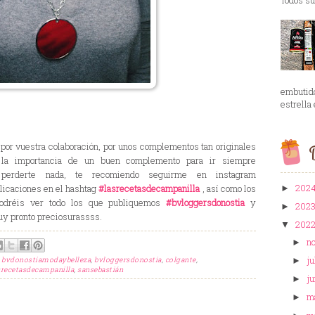
embutid
estrella 
por vuestra colaboración, por unos complementos tan originales
B
 la importancia de un buen complemento para ir siempre
perderte nada, te recomiendo seguirme en instagram
202
licaciones en el hashtag
#lasrecetasdecampanilla
, así como los
►
 podréis ver todo los que publiquemos
#bvloggersdonostia
y
202
►
y pronto preciosurassss.
202
▼
n
►
ju
,
bvdonostiamodaybelleza
,
bvloggersdonostia
,
colgante
,
►
srecetasdecampanilla
,
sansebastián
ju
►
m
►