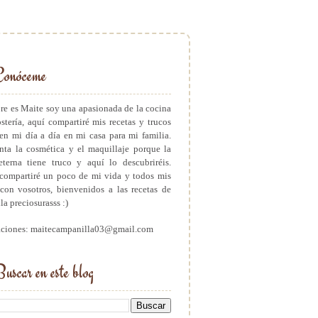
Conóceme
e es Maite soy una apasionada de la cocina
ostería, aquí compartiré mis recetas y trucos
en mi día a día en mi casa para mi familia.
ta la cosmética y el maquillaje porque la
eterna tiene truco y aquí lo descubriréis.
ompartiré un poco de mi vida y todos mis
con vosotros, bienvenidos a las recetas de
a preciosurasss :)
aciones: maitecampanilla03@gmail.com
uscar en este blog