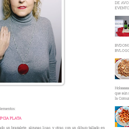
DE AVON
EVENTO
BVDON
BVLOGGE
Holaaaa
que aún 
la Comun
plementos:
IPCIA PLATA
do un brazalete, algunas lisas y otras con un dibujo tallado en