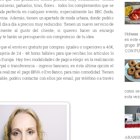
ulseras, pañuelos, tiras, flores... todos los complementos que se
tada perfecta en cualquier evento, especialmente las BBC (boda,
ivina. Además, tienen un apartado de moda urbana, donde podéis
l día a día a precios muy reducidos. Tienen un nuevo servicio de
lmente al gusto del cliente, si quieres hacer un encargo
Holaaaa 
 y te harán un presupuesto sin compromiso de tu idea.
en est
grupo 
que el envío es gratuito por compras iguales o superiores a 40€,
CON PUR
ería de 24 - 48 horas hábiles para que recibas los artículos lo
 Europa. Hay tres modalidades de pago a elegir en la realización
ypal o transferencia - ingreso bancario, en ésta última opción el
ra realizar el pago BBVA o Evo Banco, para más comodidad. Tienen
able, podéis contactar con ellos por email, por teléfono o a través
como se 
esta vez 
ARANGU