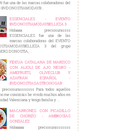
 fue una de las marcas colaboradoras del
 BVDONOSTIAMODAYB...
ESSENCIALES - EVENTO
BVDONOSTIAMODAYBELLEZA 3
Holaaaa preciosurassss
ESSENCIALES fue una de las
marcas colaboradoras del EVENTO
OSTIAMODAYBELLEZA 3 del grupo
RS DONOSTIA, ...
FIDEUA CATALANA DE MARISCO
CON ALIOLI DE AJO NEGRO -
AMEFRUITS, OLIVECLUB Y
AZAFRÁN ESPAÑOL -
BVDONOSTIAGASTROHOGAR
a preciosurasssssss Para todos aquellos
no me conozcáis he vivido muchos años en
idad Valenciana y tengo familia y ...
MACARRONES CON PICADILLO
DE CHORIZO - AMBROSÍAS
GONZÁLEZ
Holaaaaa preciosurasssssss