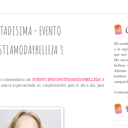
TADISIMA - EVENTO
Mi nombr
TIAMODAYBELLEZA 3
y la rep
que uso 
Me encan
belleza 
Además c
hobbies 
s colaboradoras del
EVENTO BVDONOSTIAMODAYBELLEZA 3
campanill
a marca especializada en complementos para el día a día, para
Colabor
B