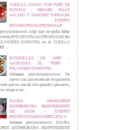
CODILLO ASADO CON PURÉ DE
PATATAS - URKABE, VALLE
SALADO Y SÁNCHEZ TORRALBA
- EVENTO
BVDONOSTIAGASTROHOGAR
preciosurasssss Algo que no podía faltar
e evento BVDONOSTIAGASTROHOGAR del
BVLOGGERS DONOSTIA es el CODILLO
É ...
ROSQUILLAS DE ANÍS -
GASEOSAS EL TIGRE -
BVLOGGERS DONOSTIA
Holaaaaa preciosurasssssss De
nuevo con una receta de respostería
nota que es una de mis grandes pasiones,
os vengo a sor...
ISAURA ARANGUREN
DISTRIBUIDORA INDEPENDIENTE
DE AVON - EVENTO
BVDONOSTIAMODAYBELLEZA 3
Holaaaa preciosurassss ISAURA
REN DISTRIBUIDORA INDEPENDIENTE