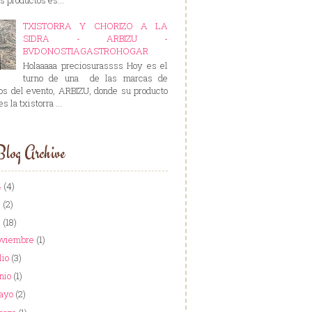
TXISTORRA Y CHORIZO A LA
SIDRA - ARBIZU -
BVDONOSTIAGASTROHOGAR
Holaaaaa preciosurassss Hoy es el
turno de una de las marcas de
os del evento, ARBIZU, donde su producto
es la txistorra ...
log Archive
4
(4)
3
(2)
2
(18)
oviembre
(1)
lio
(3)
nio
(1)
ayo
(2)