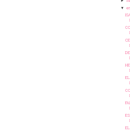
m
►
e
▼
IS
CO
CE
DE
HE
EL
CO
FA
ES
EL