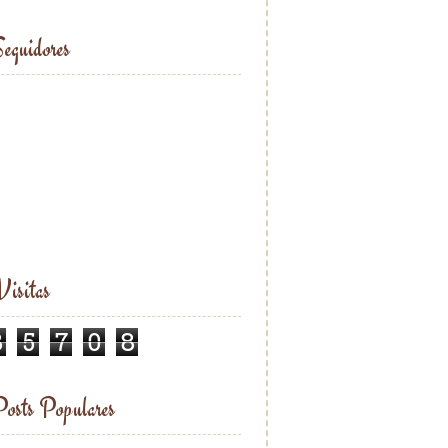
eguidores
isitas
8
5
7
0
8
osts Populares