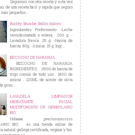
Seguimos con otra receta y esta vez
rno, de una receta fácil y rápida que seguro
s más pequeños...
Buchty. Brioche. Bollos dulces
Ingredientes Prefermento: -Leche
semidesnatada o entera . 200 g. -
Levadura fresca .25 g. -Harina de
fuerza .80g. -Azúcar .15 g. Ingr...
BIZCOCHO DE NARANJA
BIZCOCHO DE NARANJA
INGREDIENTES: . 250G de harina de
trigo común de todo uso . 180G de
azúcar . 120ML de aceite de oliva
e giras...
LAVADELA LIMPIADOR
HIDRATANTE FACIAL
MULTIFUNCIÓN DE HERBOLARIO
BIO
Holaaaa preciosurasssss
ARIO BIO es una tienda online de
a natural gallega certificada, vegana y bio.
s productos es...