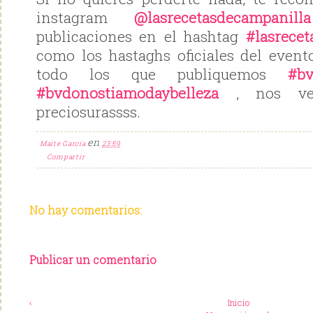
instagram
@lasrecetasdecampanilla
publicaciones en el hashtag
#lasrece
como los hastaghs oficiales del even
todo los que publiquemos
#bv
#bvdonostiamodaybelleza
, nos ve
preciosurassss.
en
Maite Garcia
23:59
Compartir
No hay comentarios:
Publicar un comentario
‹
Inicio