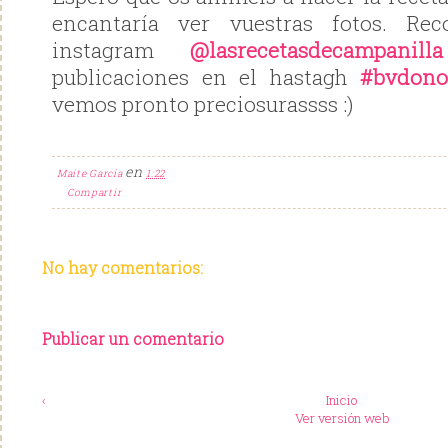
encantaría ver vuestras fotos. Re
instagram
@lasrecetasdecampanilla
publicaciones en el hastagh
#bvdono
vemos pronto preciosurassss :)
en
Maite Garcia
1:22
Compartir
No hay comentarios:
Publicar un comentario
‹
Inicio
Ver versión web