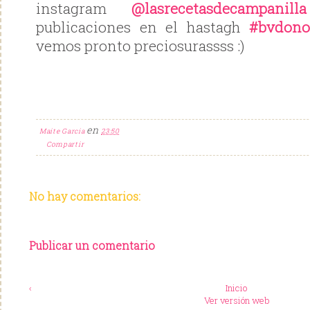
instagram
@lasrecetasdecampanilla
publicaciones en el hastagh
#bvdono
vemos pronto preciosurassss :)
en
Maite Garcia
23:50
Compartir
No hay comentarios:
Publicar un comentario
‹
Inicio
Ver versión web