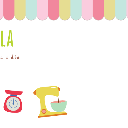
la
ía a día