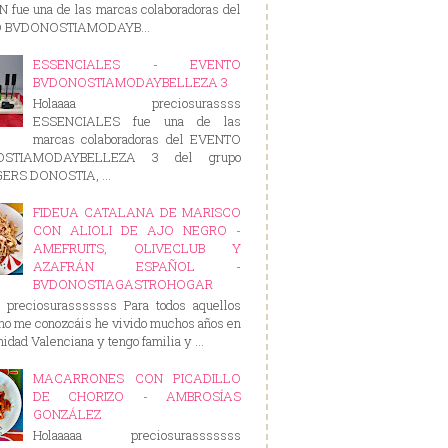
 fue una de las marcas colaboradoras del
 BVDONOSTIAMODAYB...
ESSENCIALES - EVENTO
BVDONOSTIAMODAYBELLEZA 3
Holaaaa preciosurassss
ESSENCIALES fue una de las
marcas colaboradoras del EVENTO
OSTIAMODAYBELLEZA 3 del grupo
RS DONOSTIA, ...
FIDEUA CATALANA DE MARISCO
CON ALIOLI DE AJO NEGRO -
AMEFRUITS, OLIVECLUB Y
AZAFRÁN ESPAÑOL -
BVDONOSTIAGASTROHOGAR
a preciosurasssssss Para todos aquellos
no me conozcáis he vivido muchos años en
idad Valenciana y tengo familia y ...
MACARRONES CON PICADILLO
DE CHORIZO - AMBROSÍAS
GONZÁLEZ
Holaaaaa preciosurasssssss