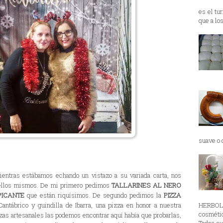
es el tu
que a lo
suave o d
entras estábamos echando un vistazo a su variada carta, nos
 ellos mismos. De mi primero pedimos
TALLARINES AL NERO
PICANTE
que están riquísimos. De segundo pedimos la
PIZZA
HERBOL
antábrico y guindilla de Ibarra, una pizza en honor a nuestra
cosmétic
zas artesanales las podemos encontrar aquí había que probarlas,
Todos su