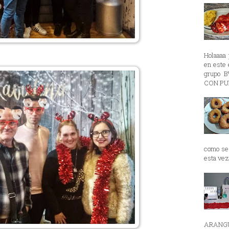
Holaaaa 
en est
grupo 
CON PUR
como se 
esta vez 
ARANGU