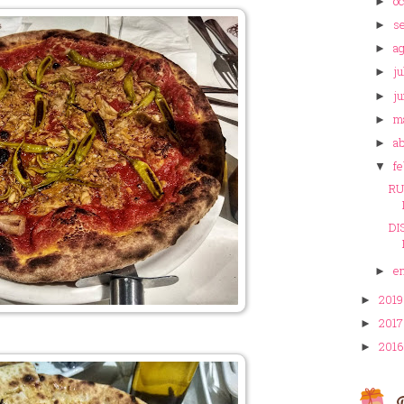
o
►
s
►
a
►
ju
►
ju
►
m
►
ab
►
f
▼
RU
DI
e
►
201
►
201
►
201
►