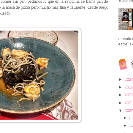
comer sin pan, pedimos lo que en la raviolina se llama pan de
 la masa de pizza pero mucho más fina y crujiente, desde luego
puesto.
embutid
estrella 
B
202
►
202
►
202
►
202
►
202
▼
d
►
n
►