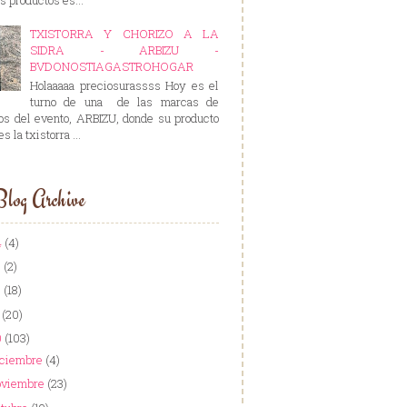
TXISTORRA Y CHORIZO A LA
SIDRA - ARBIZU -
BVDONOSTIAGASTROHOGAR
Holaaaaa preciosurassss Hoy es el
turno de una de las marcas de
os del evento, ARBIZU, donde su producto
es la txistorra ...
log Archive
4
(4)
3
(2)
2
(18)
1
(20)
0
(103)
iciembre
(4)
oviembre
(23)