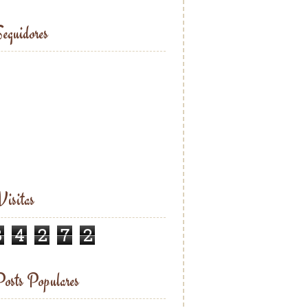
eguidores
isitas
8
4
2
7
2
osts Populares