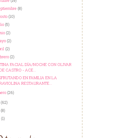
ctubre
(19)
eptiembre
(8)
gosto
(10)
lio
(5)
nio
(2)
ayo
(2)
ril
(2)
ebrero
(2)
TINA FACIAL DÍA/NOCHE CON OLIVAR
DE CASTRO - ACE...
SFRUTANDO EN FAMILIA EN LA
RAVIOLINA RESTAURANTE...
nero
(26)
9
(62)
7
(8)
6
(1)