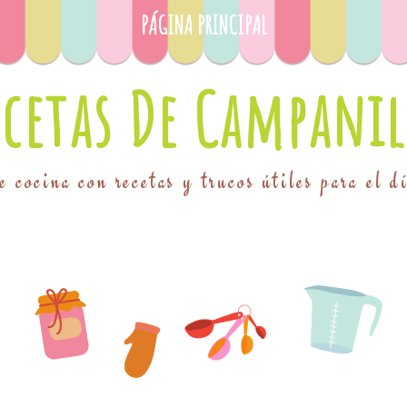
PÁGINA PRINCIPAL
ecetas De Campanil
 cocina con recetas y trucos útiles para el d