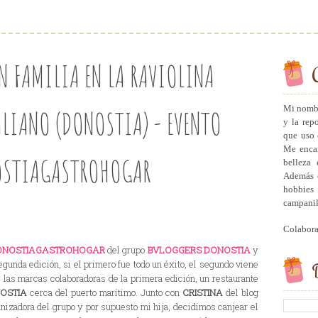
N FAMILIA EN LA RAVIOLINA
Mi nombr
ALIANO (DONOSTIA) - EVENTO
y la rep
que uso 
Me encan
OSTIAGASTROHOGAR
belleza 
Además c
hobbies 
campanill
Colabor
ONOSTIAGASTROHOGAR
del grupo
BVLOGGERS DONOSTIA
y
gunda edición, si el primero fue todo un éxito, el segundo viene
B
 las marcas colaboradoras de la primera edición, un restaurante
OSTIA
cerca del puerto marítimo. Junto con
CRISTINA
del blog
nizadora del grupo y por supuesto mi hija, decidimos canjear el