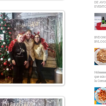
DE AVON
EVENTO
BVDON
BVLOGGE
Holaaaa
que aún 
la Comun