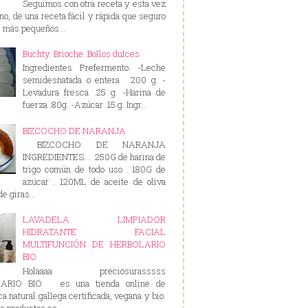
Seguimos con otra receta y esta vez
rno, de una receta fácil y rápida que seguro
s más pequeños...
Buchty. Brioche. Bollos dulces
Ingredientes Prefermento: -Leche
semidesnatada o entera . 200 g. -
Levadura fresca .25 g. -Harina de
fuerza .80g. -Azúcar .15 g. Ingr...
BIZCOCHO DE NARANJA
BIZCOCHO DE NARANJA
INGREDIENTES: . 250G de harina de
trigo común de todo uso . 180G de
azúcar . 120ML de aceite de oliva
e giras...
LAVADELA LIMPIADOR
HIDRATANTE FACIAL
MULTIFUNCIÓN DE HERBOLARIO
BIO
Holaaaa preciosurasssss
ARIO BIO es una tienda online de
a natural gallega certificada, vegana y bio.
s productos es...