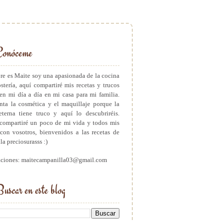
Conóceme
e es Maite soy una apasionada de la cocina
ostería, aquí compartiré mis recetas y trucos
en mi día a día en mi casa para mi familia.
ta la cosmética y el maquillaje porque la
eterna tiene truco y aquí lo descubriréis.
ompartiré un poco de mi vida y todos mis
con vosotros, bienvenidos a las recetas de
a preciosurasss :)
aciones: maitecampanilla03@gmail.com
uscar en este blog