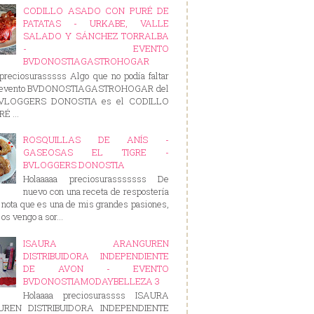
CODILLO ASADO CON PURÉ DE
PATATAS - URKABE, VALLE
SALADO Y SÁNCHEZ TORRALBA
- EVENTO
BVDONOSTIAGASTROHOGAR
preciosurasssss Algo que no podía faltar
e evento BVDONOSTIAGASTROHOGAR del
BVLOGGERS DONOSTIA es el CODILLO
É ...
ROSQUILLAS DE ANÍS -
GASEOSAS EL TIGRE -
BVLOGGERS DONOSTIA
Holaaaaa preciosurasssssss De
nuevo con una receta de respostería
nota que es una de mis grandes pasiones,
os vengo a sor...
ISAURA ARANGUREN
DISTRIBUIDORA INDEPENDIENTE
DE AVON - EVENTO
BVDONOSTIAMODAYBELLEZA 3
Holaaaa preciosurassss ISAURA
REN DISTRIBUIDORA INDEPENDIENTE