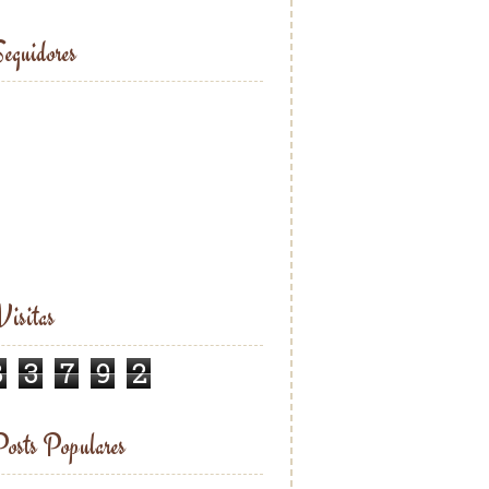
eguidores
isitas
8
3
7
9
2
osts Populares