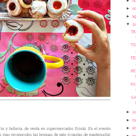
n
►
o
►
a
►
ju
▼
TR
TX
FI
RE
PA
GA
ju
►
m
►
ab
►
ía y bollería, de venta en supermercados Eroski. En el evento
 más reconocidos las lenguas de gato (o pastas de mantequilla)
m
►