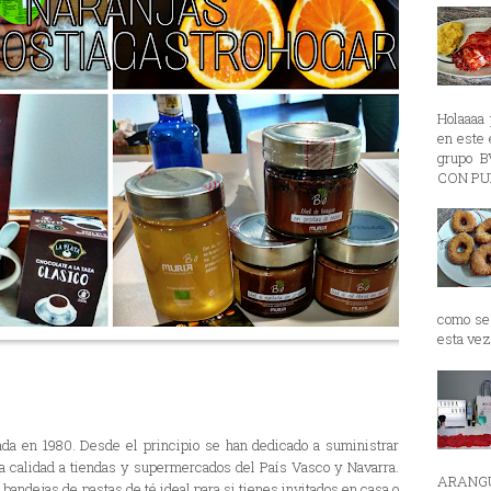
Holaaaa 
en est
grupo 
CON PUR
como se 
esta vez 
da en 1980. Desde el principio se han dedicado a suministrar
ta calidad a tiendas y supermercados del País Vasco y Navarra.
ARANGU
bandejas de pastas de té ideal para si tienes invitados en casa o