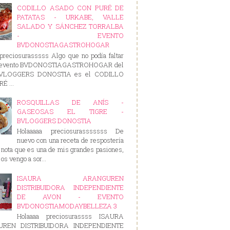
CODILLO ASADO CON PURÉ DE
PATATAS - URKABE, VALLE
SALADO Y SÁNCHEZ TORRALBA
- EVENTO
BVDONOSTIAGASTROHOGAR
preciosurasssss Algo que no podía faltar
e evento BVDONOSTIAGASTROHOGAR del
BVLOGGERS DONOSTIA es el CODILLO
É ...
ROSQUILLAS DE ANÍS -
GASEOSAS EL TIGRE -
BVLOGGERS DONOSTIA
Holaaaaa preciosurasssssss De
nuevo con una receta de respostería
nota que es una de mis grandes pasiones,
os vengo a sor...
ISAURA ARANGUREN
DISTRIBUIDORA INDEPENDIENTE
DE AVON - EVENTO
BVDONOSTIAMODAYBELLEZA 3
Holaaaa preciosurassss ISAURA
REN DISTRIBUIDORA INDEPENDIENTE