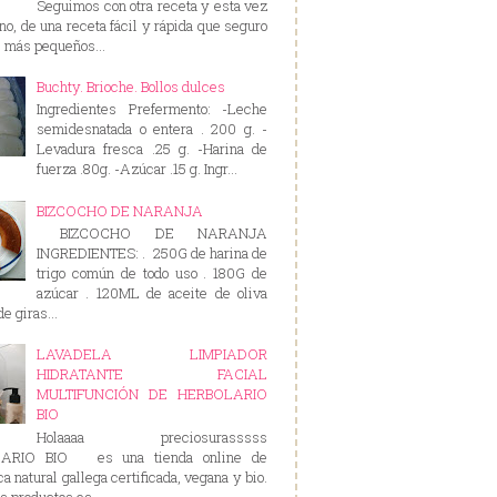
Seguimos con otra receta y esta vez
rno, de una receta fácil y rápida que seguro
s más pequeños...
Buchty. Brioche. Bollos dulces
Ingredientes Prefermento: -Leche
semidesnatada o entera . 200 g. -
Levadura fresca .25 g. -Harina de
fuerza .80g. -Azúcar .15 g. Ingr...
BIZCOCHO DE NARANJA
BIZCOCHO DE NARANJA
INGREDIENTES: . 250G de harina de
trigo común de todo uso . 180G de
azúcar . 120ML de aceite de oliva
e giras...
LAVADELA LIMPIADOR
HIDRATANTE FACIAL
MULTIFUNCIÓN DE HERBOLARIO
BIO
Holaaaa preciosurasssss
ARIO BIO es una tienda online de
a natural gallega certificada, vegana y bio.
s productos es...