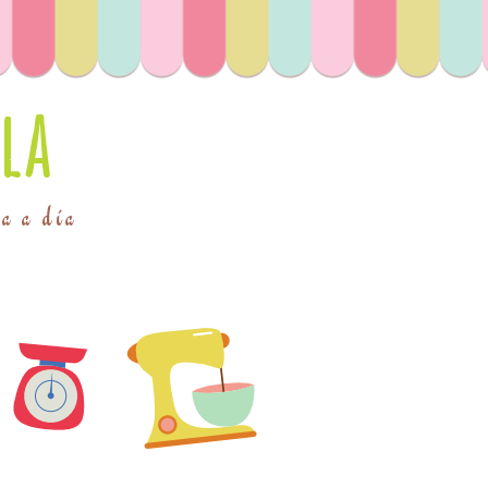
la
ía a día