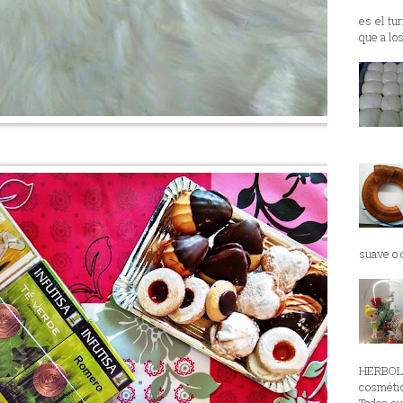
es el tu
que a lo
suave o d
HERBOL
cosmétic
Todos su