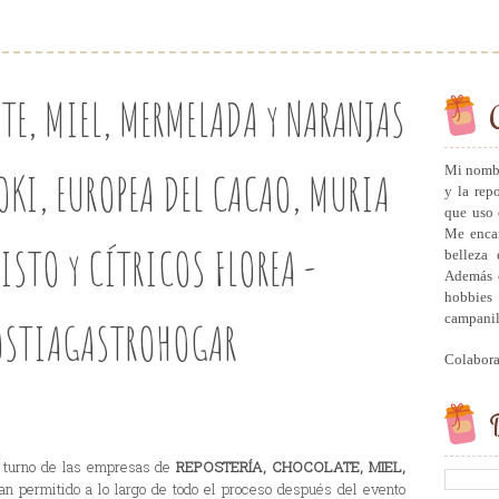
TE, MIEL, MERMELADA y NARANJAS
Mi nombr
OKI, EUROPEA DEL CACAO, MURIA
y la rep
que uso 
Me encan
ISTO y CÍTRICOS FLOREA -
belleza 
Además c
hobbies 
campanill
OSTIAGASTROHOGAR
Colabor
B
l turno de las empresas de
REPOSTERÍA, CHOCOLATE, MIEL,
n permitido a lo largo de todo el proceso después del evento