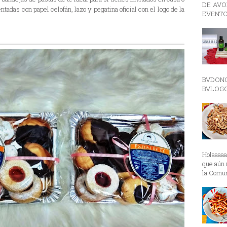
DE AVON
tadas con papel celofán, lazo y pegatina oficial con el logo de la
EVENTO
BVDON
BVLOGGE
Holaaaa
que aún 
la Comun