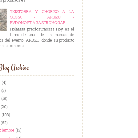
TXISTORRA Y CHORIZO A LA
SIDRA - ARBIZU -
BVDONOSTIAGASTROHOGAR
Holaaaaa preciosurassss Hoy es el
turno de una de las marcas de
os del evento, ARBIZU, donde su producto
es la txistorra ...
log Archive
4
(4)
3
(2)
2
(18)
1
(20)
0
(103)
9
(62)
iciembre
(13)