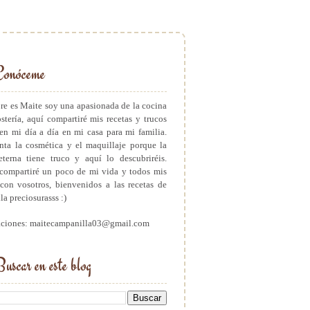
Conóceme
e es Maite soy una apasionada de la cocina
ostería, aquí compartiré mis recetas y trucos
en mi día a día en mi casa para mi familia.
ta la cosmética y el maquillaje porque la
eterna tiene truco y aquí lo descubriréis.
ompartiré un poco de mi vida y todos mis
con vosotros, bienvenidos a las recetas de
a preciosurasss :)
aciones: maitecampanilla03@gmail.com
uscar en este blog