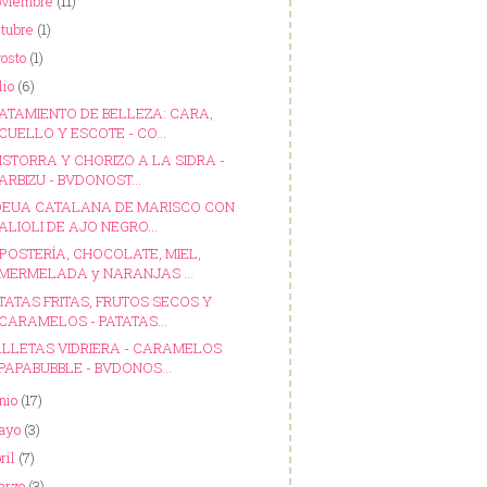
oviembre
(11)
ctubre
(1)
gosto
(1)
lio
(6)
ATAMIENTO DE BELLEZA: CARA,
CUELLO Y ESCOTE - CO...
ISTORRA Y CHORIZO A LA SIDRA -
ARBIZU - BVDONOST...
DEUA CATALANA DE MARISCO CON
ALIOLI DE AJO NEGRO...
POSTERÍA, CHOCOLATE, MIEL,
MERMELADA y NARANJAS ...
TATAS FRITAS, FRUTOS SECOS Y
CARAMELOS - PATATAS...
LLETAS VIDRIERA - CARAMELOS
PAPABUBBLE - BVDONOS...
nio
(17)
ayo
(3)
ril
(7)
arzo
(3)