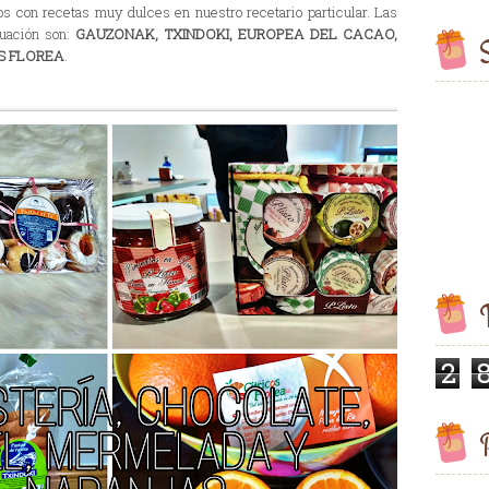
os con recetas muy dulces en nuestro recetario particular. Las
nuación son:
GAUZONAK, TXINDOKI, EUROPEA DEL CACAO,
S
OS FLOREA
.
V
2
P