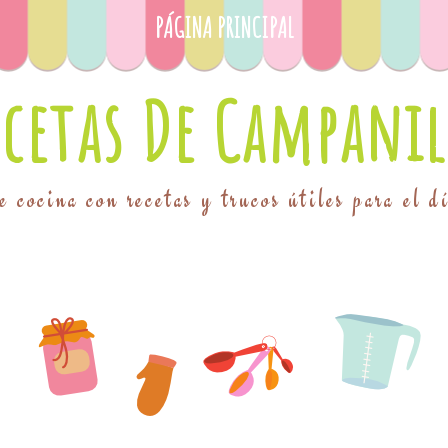
PÁGINA PRINCIPAL
ecetas De Campanil
 cocina con recetas y trucos útiles para el d