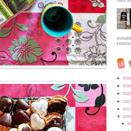
embutid
estrella 
B
202
►
202
►
202
►
202
►
202
►
201
▼
d
►