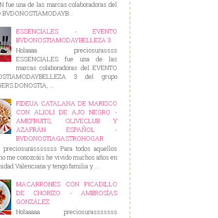
 fue una de las marcas colaboradoras del
 BVDONOSTIAMODAYB...
ESSENCIALES - EVENTO
BVDONOSTIAMODAYBELLEZA 3
Holaaaa preciosurassss
ESSENCIALES fue una de las
marcas colaboradoras del EVENTO
OSTIAMODAYBELLEZA 3 del grupo
RS DONOSTIA, ...
FIDEUA CATALANA DE MARISCO
CON ALIOLI DE AJO NEGRO -
AMEFRUITS, OLIVECLUB Y
AZAFRÁN ESPAÑOL -
BVDONOSTIAGASTROHOGAR
a preciosurasssssss Para todos aquellos
no me conozcáis he vivido muchos años en
idad Valenciana y tengo familia y ...
MACARRONES CON PICADILLO
DE CHORIZO - AMBROSÍAS
GONZÁLEZ
Holaaaaa preciosurasssssss